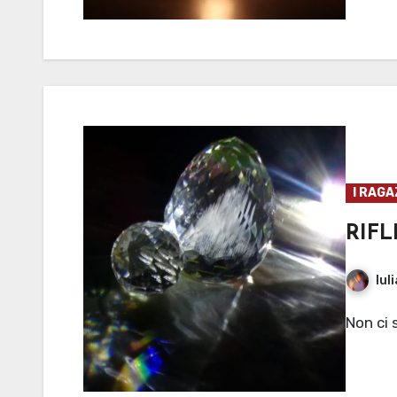
I RAGA
RIFL
Iul
Non ci