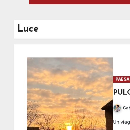
Luce
PAESAG
PUL
Gab
Un via