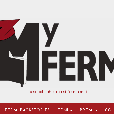
La scuola che non si ferma mai
FERMI BACKSTORIES
TEMI
PREMI
COL