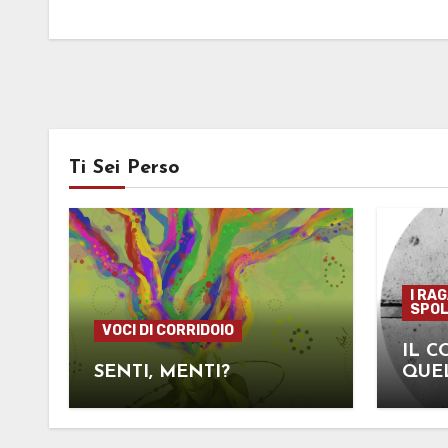
Ti Sei Perso
I RA
SPOL
VOCI DI CORRIDOIO
IL C
SENTI, MENTI?
QUEL
ECCO