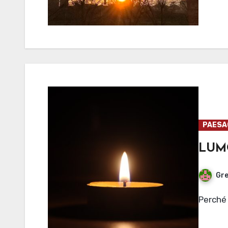
PAESAG
LUM
Gre
Perché