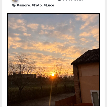
#amore
,
#foto
,
#Luce