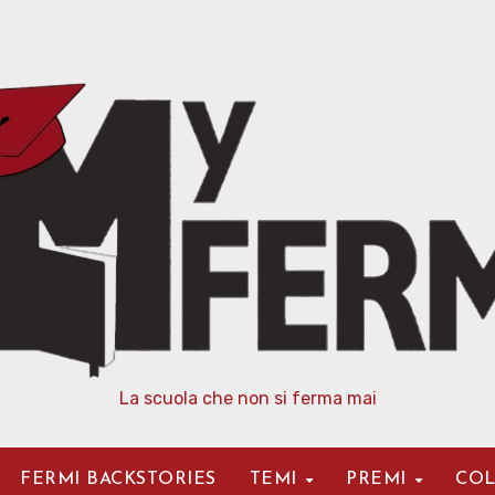
La scuola che non si ferma mai
FERMI BACKSTORIES
TEMI
PREMI
COL