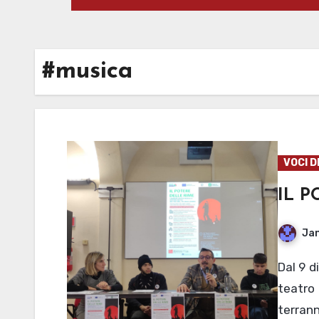
#musica
VOCI D
IL P
Jan
Dal 9 dicembre la biblioteca “Baratta” di Mantova sarà
teatro
terran