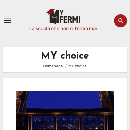
Passa
al
contenuto
La scuola che non si ferma mai
MY choice
Homepage
MY choice