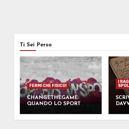
Ti Sei Perso
I RA
FERMI CHE FISICO!
SPOL
CHANGETHEGAME:
SCRI
QUANDO LO SPORT
DAVV
NON È GIOCO
IMP