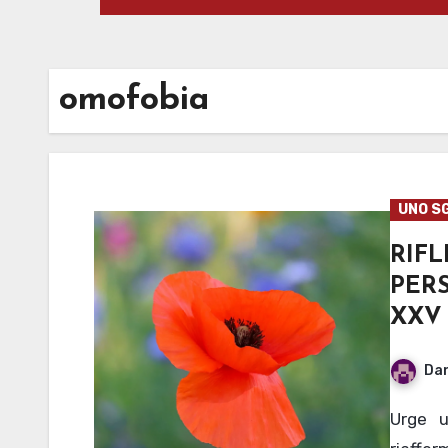
omofobia
UNO S
RIF
PER
XXV
Dan
Urge un impegno del mondo politico e civile per