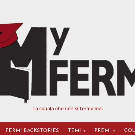
La scuola che non si ferma mai
FERMI BACKSTORIES
TEMI
PREMI
COL