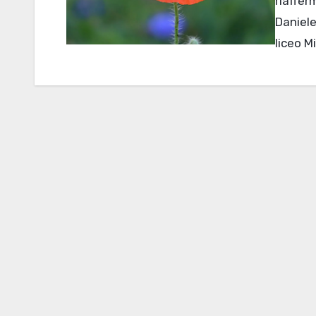
riaffe
Daniel
liceo M