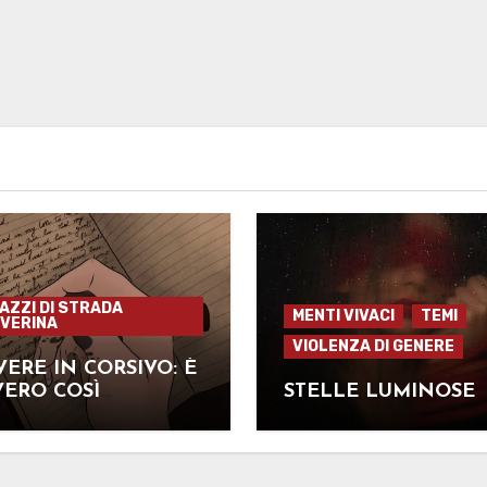
GAZZI DI STRADA
MENTI VIVACI
TEMI
VERINA
VIOLENZA DI GENERE
VERE IN CORSIVO: È
ERO COSÌ
STELLE LUMINOSE
ORTANTE?