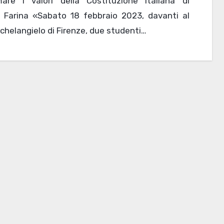
rmare i valori della Costituzione italiana di
e Farina «Sabato 18 febbraio 2023, davanti al
ichelangielo di Firenze, due studenti…