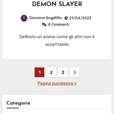
DEMON SLAYER
Giovanni Angelillis
21/04/2023
4
Commenti
Definirlo un anime come gli altri non è
accettabile
Paginazione
1
2
3
degli
Pagina successiva »
articoli
Categorie