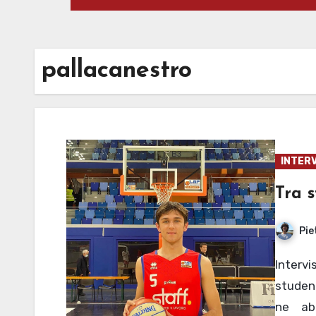
pallacanestro
INTERV
Tra s
Pie
Intervista a Lorenzo Coghi, cestista in carriera e
student
ne abb