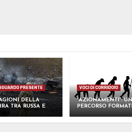
SGUARDO PRESENTE
VOCI DI CORRIDOIO
AGIONI DELLA
“AZIONAMENTI”: U
RA TRA RUSSA E
PERCORSO FORMAT
AINA
UNICO TRA INCONT
LABORATORI PRATIC