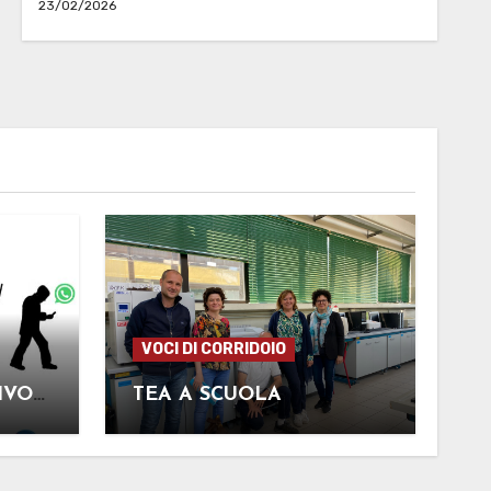
23/02/2026
VOCI DI CORRIDOIO
N
IVO
TEA A SCUOLA
RI E
I