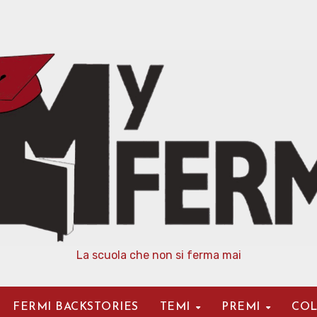
La scuola che non si ferma mai
FERMI BACKSTORIES
TEMI
PREMI
COL