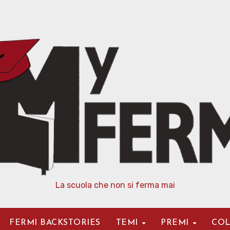
La scuola che non si ferma mai
FERMI BACKSTORIES
TEMI
PREMI
COL