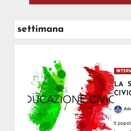
settimana
INTERV
LA 
CIVI
Ad
Il popolo del Fermi appoggia la decisione di raccogliere