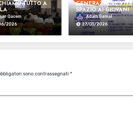
CHIAMO TUTTO A
GENERAZIONE VIVA
LA
SPAZIO AI GIOVANI
jar Qacem
Adam Gamal
06/2026
27/05/2026
obbligatori sono contrassegnati
*