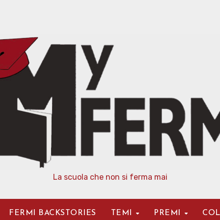
La scuola che non si ferma mai
FERMI BACKSTORIES
TEMI
PREMI
COL