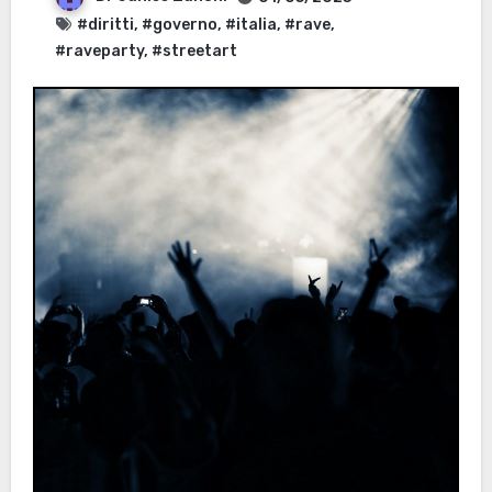
#diritti
,
#governo
,
#italia
,
#rave
,
#raveparty
,
#streetart