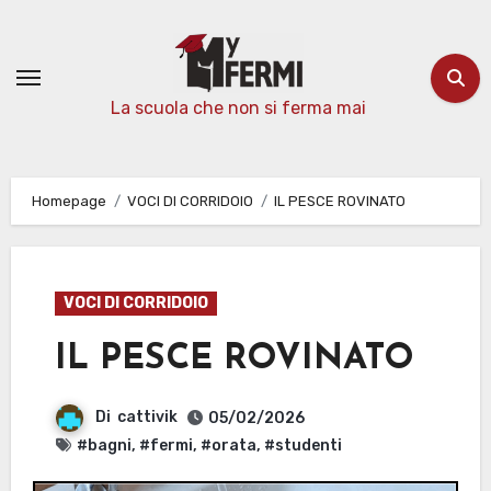
Passa
al
contenuto
La scuola che non si ferma mai
Homepage
VOCI DI CORRIDOIO
IL PESCE ROVINATO
VOCI DI CORRIDOIO
IL PESCE ROVINATO
Di
cattivik
05/02/2026
#bagni
,
#fermi
,
#orata
,
#studenti