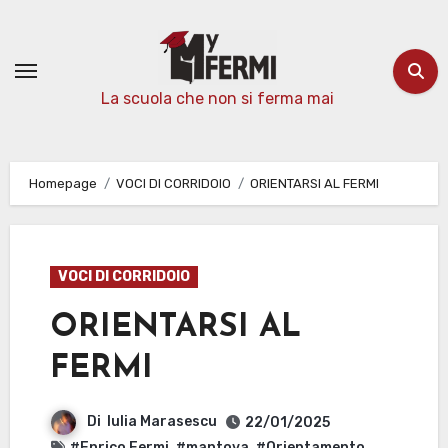
Passa
al
contenuto
La scuola che non si ferma mai
Homepage
VOCI DI CORRIDOIO
ORIENTARSI AL FERMI
VOCI DI CORRIDOIO
ORIENTARSI AL
FERMI
Di
Iulia Marasescu
22/01/2025
#Enrico Fermi
,
#mantova
,
#Orientamento
,