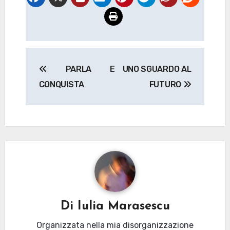
Navigazione
PARLA E
UNO SGUARDO AL
articoli
CONQUISTA
FUTURO
Di
Iulia Marasescu
Organizzata nella mia disorganizzazione