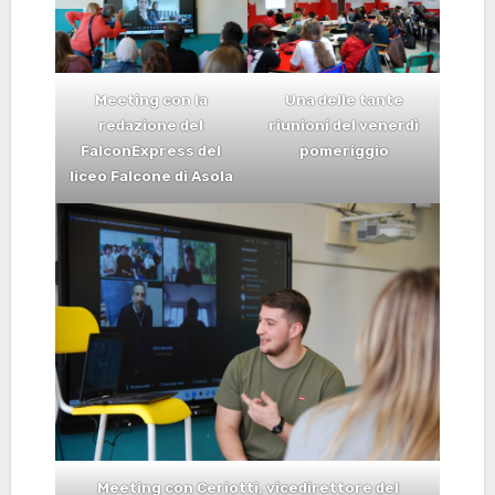
Meeting con la
Una delle tante
redazione del
riunioni del venerdì
FalconExpress del
pomeriggio
liceo Falcone di Asola
Meeting con Ceriotti, vicedirettore del