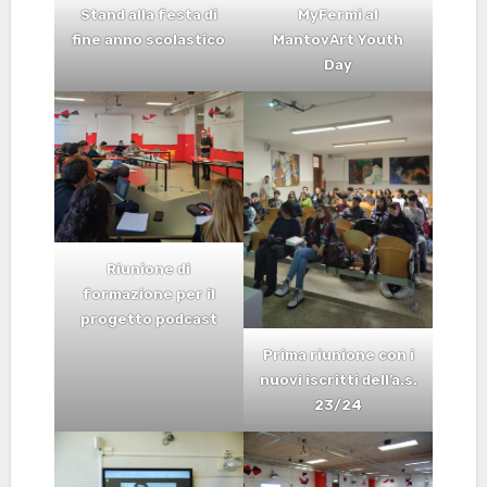
Stand alla festa di
MyFermi al
fine anno scolastico
MantovArt Youth
Day
Riunione di
formazione per il
progetto podcast
Prima riunione con i
nuovi iscritti dell’a.s.
23/24