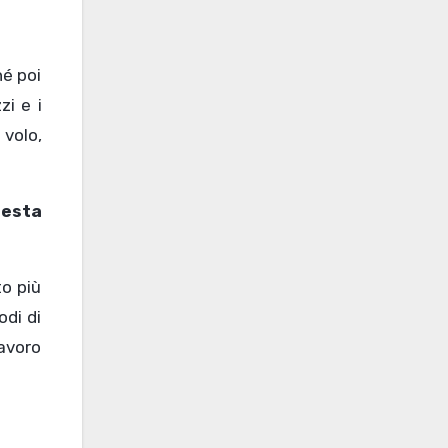
hé poi
i e i
 volo,
uesta
to più
odi di
lavoro