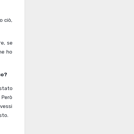
o ciò,
re, se
he ho
co?
 stato
. Però
avessi
sto.