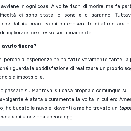
vviene in ogni cosa. A volte rischi di morire, ma fa par
ficoltà ci sono state, ci sono e ci saranno. Tuttavi
 che dall’Aeronautica mi ha consentito di affrontare q
e e di migliorare me stesso continuamente.
i avuto finora?
e, perché di esperienze ne ho fatte veramente tante: la
hé riguarda la soddisfazione di realizzare un proprio s
ano sia impossibile.
ssimo passare su Mantova, su casa propria o comunque su 
travolgente è stata sicuramente la volta in cui ero Ame
io) ho bucato le nuvole: davanti a me ho trovato un
tapp
scena e mi emoziona ancora oggi.