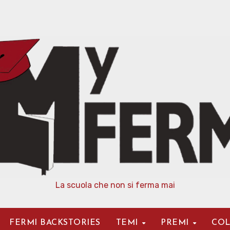
La scuola che non si ferma mai
FERMI BACKSTORIES
TEMI
PREMI
COL