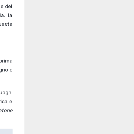
te del
a, la
ueste
 prima
ogno o
luoghi
rica e
etone