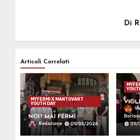
Di
R
Articoli Correlati
MYFE
YOUT
MYFERMI X MANTOVART
VIOL
YOUTH DAY
MAR
Vl
Borlov
NOI? MAI FERMI
Redazione
09/05/2026
09/