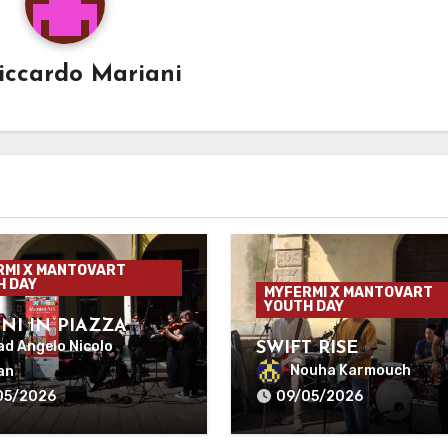
iccardo Mariani
RMI X MANTOVART
H DAY
MYFERMI X MANTOVART
YOUTH DAY
INI IN PIAZZA
CONI
ad Angelo Nicolo
SWIFT RISE
Nouha Karmouch
an
05/2026
09/05/2026