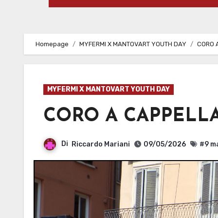
Homepage
MYFERMI X MANTOVART YOUTH DAY
CORO 
MYFERMI X MANTOVART YOUTH DAY
CORO A CAPPELL
Di
Riccardo Mariani
09/05/2026
#9 m