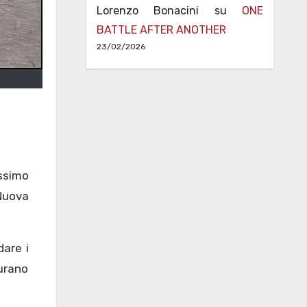
Lorenzo Bonacini
su
ONE
BATTLE AFTER ANOTHER
23/02/2026
assimo
 Nuova
dare i
gurano