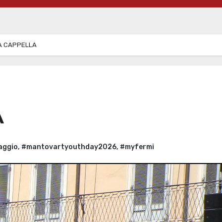
A CAPPELLA
A
aggio
,
#mantovartyouthday2026
,
#myfermi