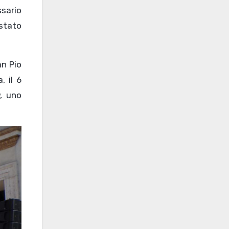
sario
 stato
an Pio
, il 6
, uno