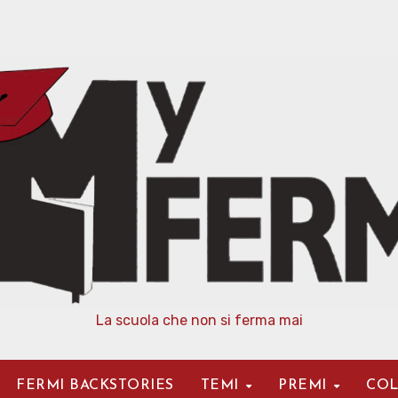
La scuola che non si ferma mai
FERMI BACKSTORIES
TEMI
PREMI
COL