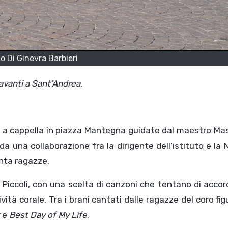
o Di Ginevra Barbieri
 davanti a Sant’Andrea.
cono a cappella in piazza Mantegna guidate dal maestro M
a da una collaborazione fra la dirigente dell’istituto e la
enta ragazze.
Piccoli, con una scelta di canzoni che tentano di accor
ività corale. Tra i brani cantati dalle ragazze del coro fi
r
e
Best Day of My Life
.