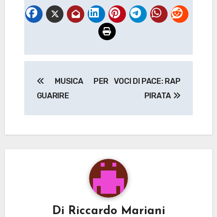
Navigazione
MUSICA PER
VOCI DI PACE: RAP
articoli
GUARIRE
PIRATA
Di
Riccardo Mariani