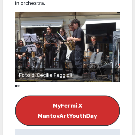
in orchestra.
Foto di Cecilia Faggioli
Foto
MyFermi X
MantovArtYouthDay