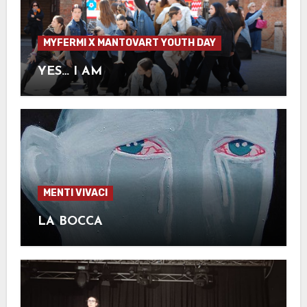
MYFERMI X MANTOVART YOUTH DAY
YES… I AM
MENTI VIVACI
LA BOCCA