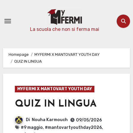
Passa
al
contenuto
La scuola che non si ferma mai
Homepage
MYFERMI X MANTOVART YOUTH DAY
QUIZ IN LINGUA
MYFERMI X MANTOVART YOUTH DAY
QUIZ IN LINGUA
Di
Nouha Karmouch
09/05/2026
#9 maggio
,
#mantovartyouthday2026
,