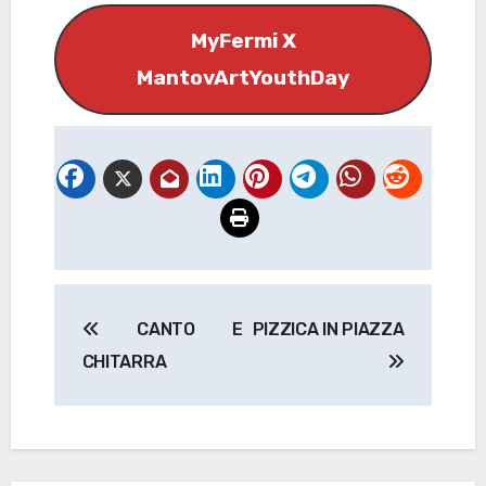
MyFermi X
MantovArtYouthDay
Navigazione
CANTO E
PIZZICA IN PIAZZA
articoli
CHITARRA