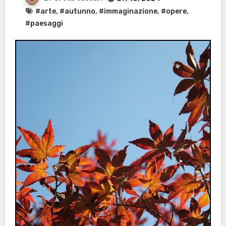
#arte
,
#autunno
,
#immaginazione
,
#opere
,
#paesaggi