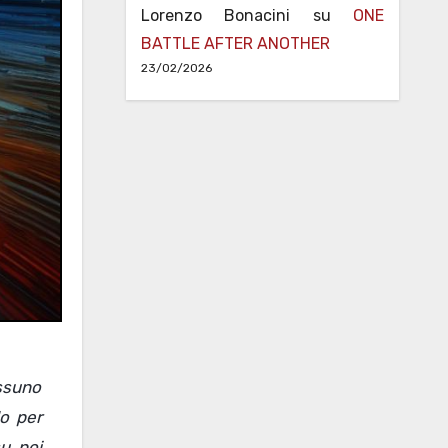
Lorenzo Bonacini
su
ONE
BATTLE AFTER ANOTHER
23/02/2026
essuno
lo per
su noi