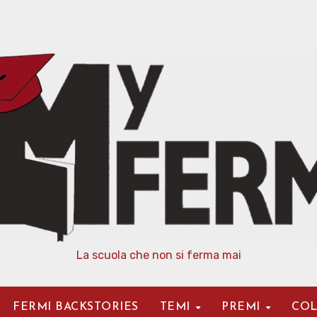
La scuola che non si ferma mai
FERMI BACKSTORIES
TEMI
PREMI
COL