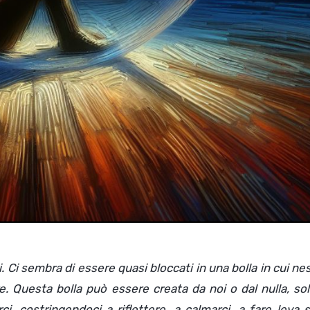
 Ci sembra di essere quasi bloccati in una bolla in cui n
. Questa bolla può essere creata da noi o dal nulla, so
ci, costringendoci a riflettere, a calmarci, a fare leva 