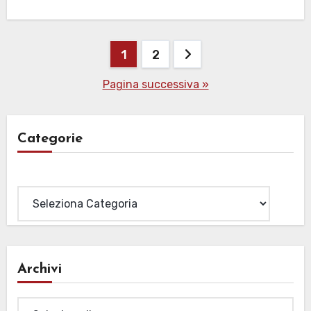
Paginazione
1
2
degli
Pagina successiva »
articoli
Categorie
Categorie
Archivi
Archivi