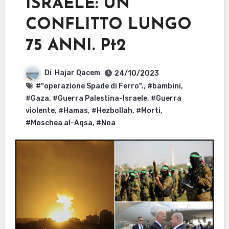
ISRAELE: UN
CONFLITTO LUNGO
75 ANNI. Pt2
Di
Hajar Qacem
24/10/2023
#"operazione Spade di Ferro".
,
#bambini
,
#Gaza
,
#Guerra Palestina-Israele
,
#Guerra
violente
,
#Hamas
,
#Hezbollah
,
#Morti
,
#Moschea al-Aqsa
,
#Noa