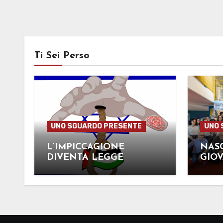
Ti Sei Perso
UNO SGUARDO PRESENTE
UNO 
L’IMPICCAGIONE
NASC
DIVENTA LEGGE
GIOV
OPPO
RAG