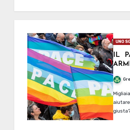
UNO S
IL 
ARM
Gre
Migliaia in piazza per il corteo della pace. Ma come
aiutar
giusta?