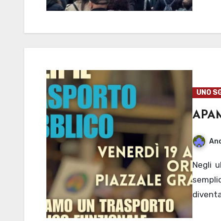
UNO S
APAM
And
Negli ultimi anni trovare un posto a sedere o anche
sempli
diventa