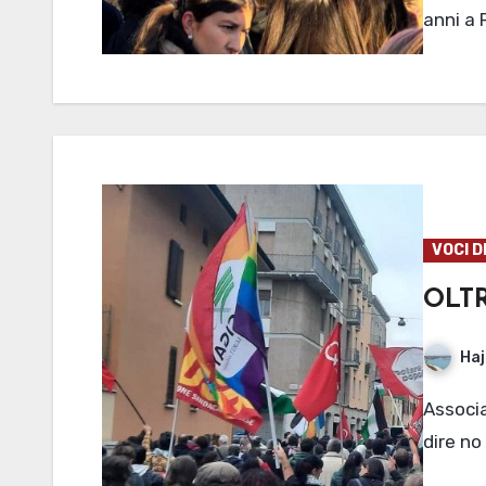
anni a 
VOCI D
OLT
Haj
Associazioni, cittadini e giovani mantovani insieme per
dire no 