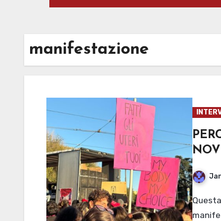
manifestazione
INTERV
PER
NOV
Jan
Questa è la domanda posta ad alcune persone alla
manifes