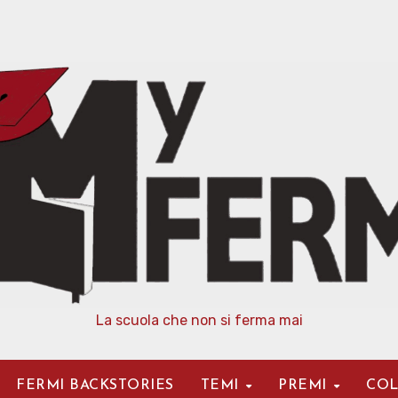
La scuola che non si ferma mai
FERMI BACKSTORIES
TEMI
PREMI
COL