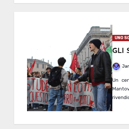
UNO S
GLI 
Jan
Un centinaio di ragazzi in corteo per il centro di
Manto
rivendi