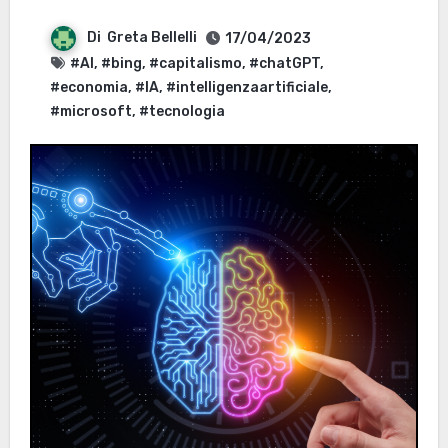
Di
Greta Bellelli
17/04/2023
#AI
,
#bing
,
#capitalismo
,
#chatGPT
,
#economia
,
#IA
,
#intelligenzaartificiale
,
#microsoft
,
#tecnologia