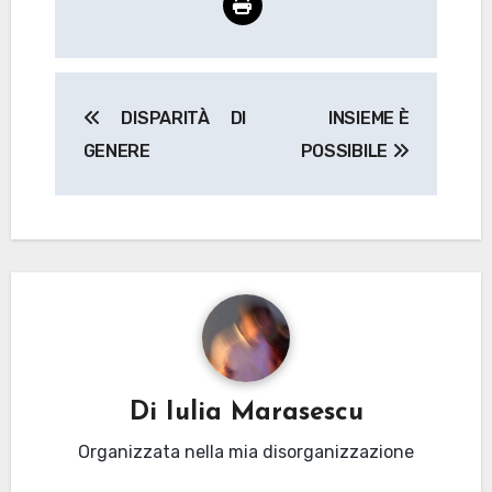
Navigazione
DISPARITÀ DI
INSIEME È
articoli
GENERE
POSSIBILE
Di
Iulia Marasescu
Organizzata nella mia disorganizzazione