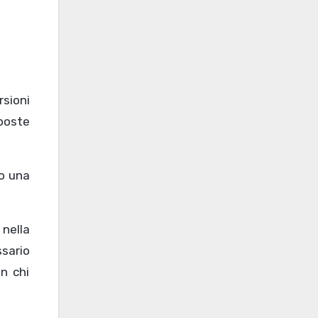
sposte
lo una
 nella
sario
on chi