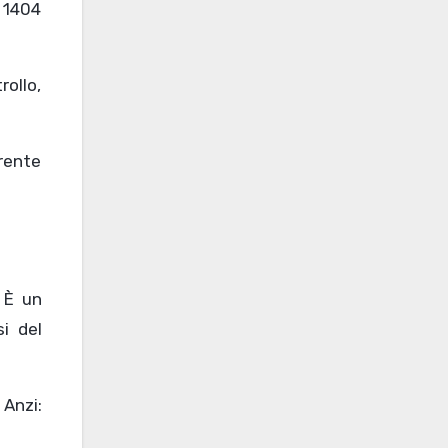
 1404
rollo,
erente
 È un
i del
Anzi: