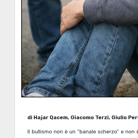
di Hajar Qacem, Giacomo Terzi, Giulio Per
Il bullismo non è un “banale scherzo” e non è un fenomeno che si ferma al suono della campanella. Nelle