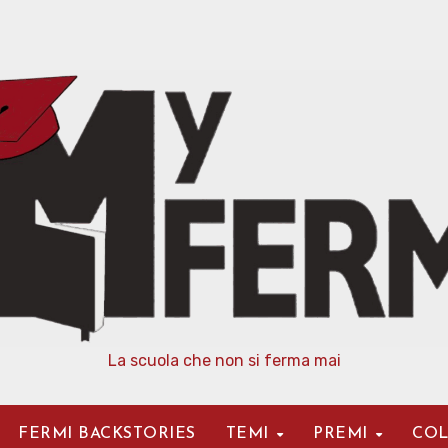
La scuola che non si ferma mai
FERMI BACKSTORIES
TEMI
PREMI
COL