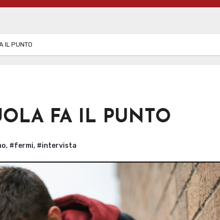
A IL PUNTO
UOLA FA IL PUNTO
mo
,
#fermi
,
#intervista