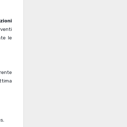
zioni
venti
te le
arente
ttima
us.