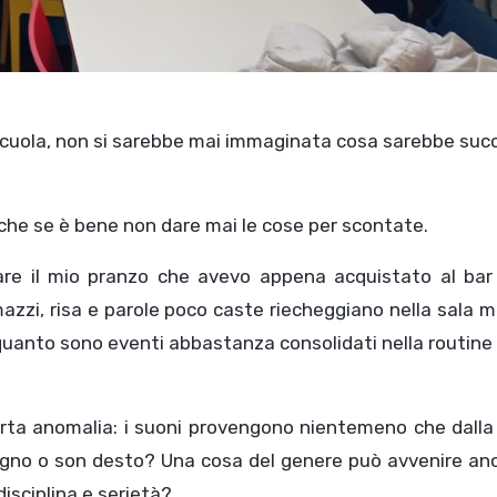
 scuola, non si sarebbe mai immaginata cosa sarebbe su
nche se è bene non dare mai le cose per scontate.
e il mio pranzo che avevo appena acquistato al bar 
zzi, risa e parole poco caste riecheggiano nella sala 
 quanto sono eventi abbastanza consolidati nella routine 
erta anomalia: i suoni provengono nientemeno che dalla
Sogno o son desto? Una cosa del genere può avvenire an
disciplina e serietà?