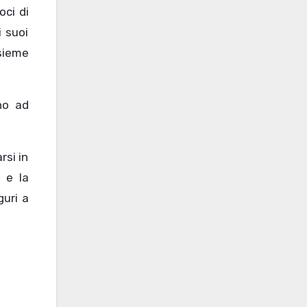
oci di
i suoi
nsieme
no ad
rsi in
 e la
guri a