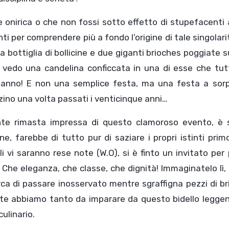
 onirica o che non fossi sotto effetto di stupefacenti
nti per comprendere più a fondo l’origine di tale singolari
 bottiglia di bollicine e due giganti brioches poggiate 
o vedo una candelina conficcata in una di esse che tut
pleanno! E non una semplice festa, ma una festa a sorp
zino una volta passati i venticinque anni…
nte rimasta impressa di questo clamoroso evento, è 
, farebbe di tutto pur di saziare i propri istinti primo
li vi saranno rese note (W.O), si è finto un invitato per
 Che eleganza, che classe, che dignità! Immaginatelo lì, 
cerca di passare inosservato mentre sgraffigna pezzi di b
te abbiamo tanto da imparare da questo bidello leggen
ulinario.