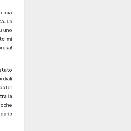
 a mia
tà. Le
su uno
to mi
resa!
stato
rdiali
 poter
tra le
rioche
dario