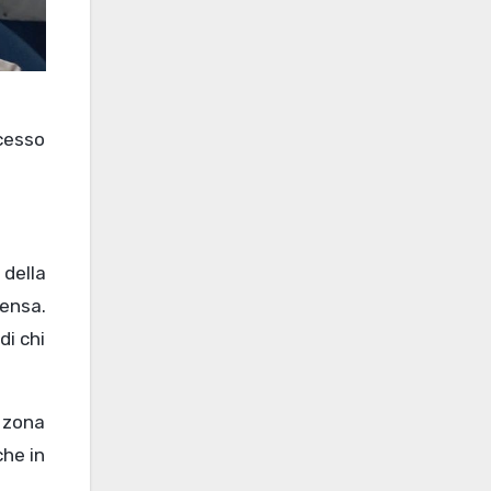
ccesso
della
mensa.
di chi
 zona
che in