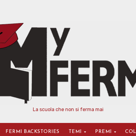
La scuola che non si ferma mai
FERMI BACKSTORIES
TEMI
PREMI
COL