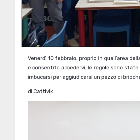
Venerdì 10 febbraio, proprio in quell’area della mensa considerata pura e sacra in quanto solo al personale
è consentito accedervi, le regole sono state
imbucarsi per aggiudicarsi un pezzo di brioch
di Cattivik