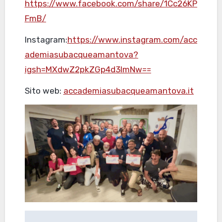
https://www.facebook.com/share/1Cc26KP
FmB/
Instagram:
https://www.instagram.com/acc
ademiasubacqueamantova?
igsh=MXdwZ2pkZGp4d3lmNw==
Sito web:
accademiasubacqueamantova.it