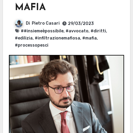
MAFIA
Di
Pietro Casari
29/03/2023
##insiemeèpossibile
,
#avvocato
,
#diritti
,
#edilizia
,
#infiltrazionemafiosa
,
#mafia
,
#processopesci