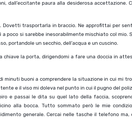
ioni, dall’eccitante paura alla desiderosa accettazione. 
. Dovetti trasportarla in braccio. Ne approfittai per sent
ì a poco si sarebbe inesorabilmente mischiato col mio. Sa
so, portandole un secchio, dell’acqua e un cuscino.
a chiave la porta, dirigendomi a fare una doccia in atte
i minuti buoni a comprendere la situazione in cui mi tr
ente e il viso mi doleva nel punto in cui il pugno del poli
spiro e passai le dita su quel lato della faccia, scopre
vicino alla bocca. Tutto sommato però le mie condizio
idimento generale. Cercai nelle tasche il telefono ma,