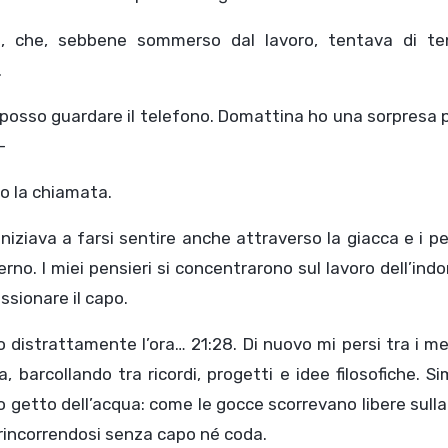
ui, che, sebbene sommerso dal lavoro, tentava di te
.
n posso guardare il telefono. Domattina ho una sorpresa 
–
do la chiamata.
iziava a farsi sentire anche attraverso la giacca e i p
rno. I miei pensieri si concentrarono sul lavoro dell’ind
ssionare il capo.
o distrattamente l’ora… 21:28. Di nuovo mi persi tra i m
arcollando tra ricordi, progetti e idee filosofiche. Si
o getto dell’acqua: come le gocce scorrevano libere sulla
, rincorrendosi senza capo né coda.