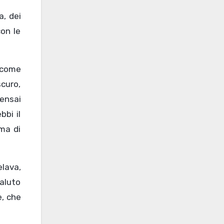
a, dei
con le
 come
scuro,
Pensai
bbi il
ma di
elava,
saluto
e, che