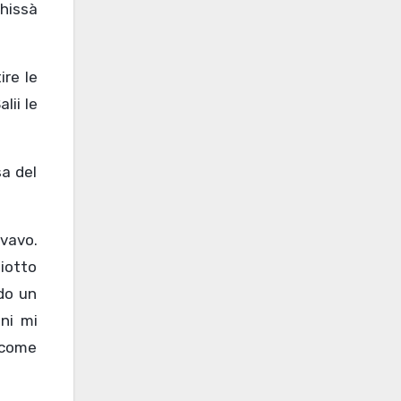
Chissà
ire le
lii le
sa del
ovavo.
ziotto
ndo un
ni mi
 come