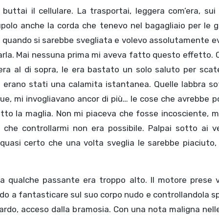
tai il cellulare. La trasportai, leggera com’era, sui 
upolo anche la corda che tenevo nel bagagliaio per le g
o quando si sarebbe svegliata e volevo assolutamente e
rarla. Mai nessuna prima mi aveva fatto questo effetto. 
era al di sopra, le era bastato un solo saluto per sca
i erano stati una calamita istantanea. Quelle labbra sot
ue, mi invogliavano ancor di più… le cose che avrebbe 
sotto la maglia. Non mi piaceva che fosse incosciente, 
che controllarmi non era possibile. Palpai sotto ai ve
 quasi certo che una volta sveglia le sarebbe piaciuto,
 da qualche passante era troppo alto. Il motore prese 
do a fantasticare sul suo corpo nudo e controllandola 
uardo, acceso dalla bramosia. Con una nota maligna nelle 