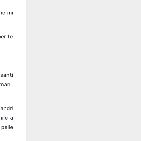
nermi
per te
esanti
omani:
eandri
mile a
 pelle