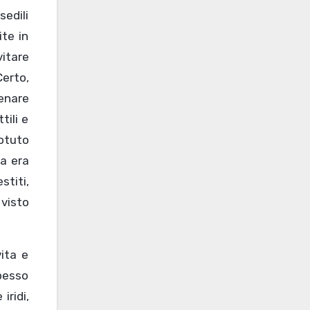
sedili
ite in
vitare
Certo,
tenare
tili e
potuto
ma era
stiti,
 visto
vita e
spesso
iridi,