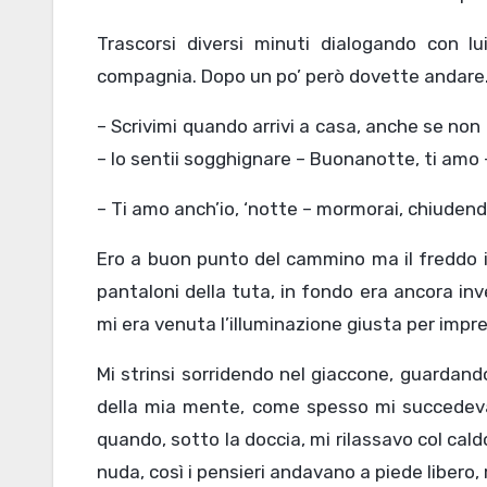
Trascorsi diversi minuti dialogando con l
compagnia. Dopo un po’ però dovette andare
– Scrivimi quando arrivi a casa, anche se no
– lo sentii sogghignare – Buonanotte, ti amo 
– Ti amo anch’io, ‘notte – mormorai, chiuden
Ero a buon punto del cammino ma il freddo in
pantaloni della tuta, in fondo era ancora inve
mi era venuta l’illuminazione giusta per impre
Mi strinsi sorridendo nel giaccone, guardand
della mia mente, come spesso mi succedeva, b
quando, sotto la doccia, mi rilassavo col cald
nuda, così i pensieri andavano a piede libero