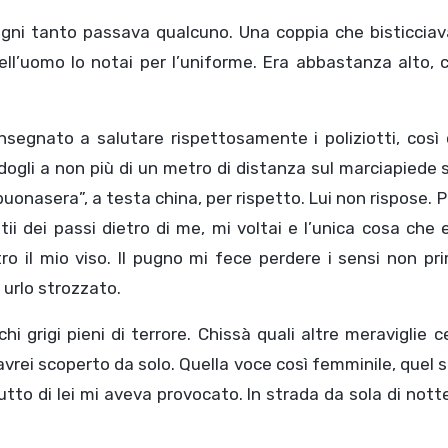
ogni tanto passava qualcuno. Una coppia che bisticciav
ll’uomo lo notai per l’uniforme. Era abbastanza alto, 
nsegnato a salutare rispettosamente i poliziotti, così
dogli a non più di un metro di distanza sul marciapiede 
uonasera”, a testa china, per rispetto. Lui non rispose. 
i dei passi dietro di me, mi voltai e l’unica cosa che e
 il mio viso. Il pugno mi fece perdere i sensi non pri
 urlo strozzato.
chi grigi pieni di terrore. Chissà quali altre meraviglie c
o avrei scoperto da solo. Quella voce così femminile, quel 
tto di lei mi aveva provocato. In strada da sola di nott