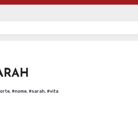
ARAH
orte
,
#nome
,
#sarah
,
#vita