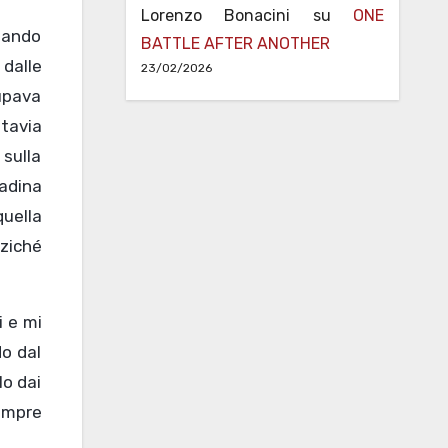
Lorenzo Bonacini
su
ONE
uando
BATTLE AFTER ANOTHER
 dalle
23/02/2026
cupava
ttavia
sulla
padina
quella
nziché
i e mi
o dal
lo dai
sempre