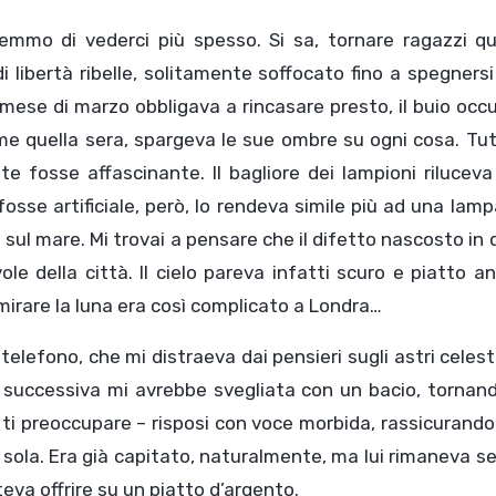
ttemmo di vederci più spesso. Si sa, tornare ragazzi q
i libertà ribelle, solitamente soffocato fino a spegnersi
l mese di marzo obbligava a rincasare presto, il buio oc
ome quella sera, spargeva le sue ombre su ogni cosa. Tu
fosse affascinante. Il bagliore dei lampioni riluceva 
sse artificiale, però, lo rendeva simile più ad una lam
 sul mare. Mi trovai a pensare che il difetto nascosto in 
le della città. Il cielo pareva infatti scuro e piatto a
mirare la luna era così complicato a Londra…
l telefono, che mi distraeva dai pensieri sugli astri celest
 successiva mi avrebbe svegliata con un bacio, tornand
 ti preoccupare – risposi con voce morbida, rassicurando
a sola. Era già capitato, naturalmente, ma lui rimaneva 
teva offrire su un piatto d’argento.