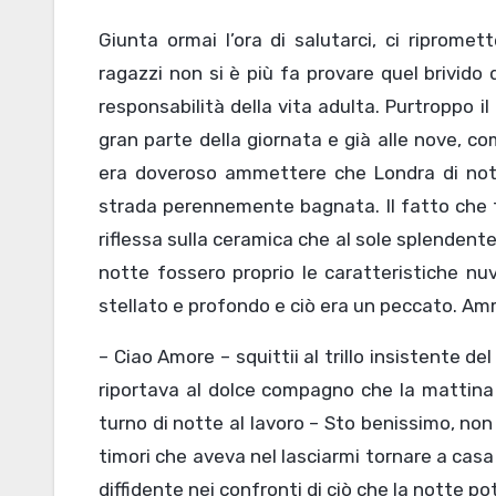
Giunta ormai l’ora di salutarci, ci riprome
ragazzi non si è più fa provare quel brivido d
responsabilità della vita adulta. Purtroppo i
gran parte della giornata e già alle nove, c
era doveroso ammettere che Londra di notte 
strada perennemente bagnata. Il fatto che fo
riflessa sulla ceramica che al sole splendente
notte fossero proprio le caratteristiche nuvo
stellato e profondo e ciò era un peccato. Am
– Ciao Amore – squittii al trillo insistente de
riportava al dolce compagno che la mattina
turno di notte al lavoro – Sto benissimo, non
timori che aveva nel lasciarmi tornare a cas
diffidente nei confronti di ciò che la notte po