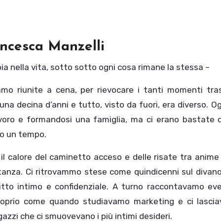
ancesca Manzelli
bia nella vita, sotto sotto ogni cosa rimane la stessa –
mo riunite a cena, per rievocare i tanti momenti tras
una decina d’anni e tutto, visto da fuori, era diverso. 
avoro e formandosi una famiglia, ma ci erano bastate q
mo un tempo.
il calore del caminetto acceso e delle risate tra anime 
istanza. Ci ritrovammo stese come quindicenni sul divan
tutto intimo e confidenziale. A turno raccontavamo eve
proprio come quando studiavamo marketing e ci lasci
gazzi che ci smuovevano i più intimi desideri.