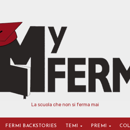
La scuola che non si ferma mai
FERMI BACKSTORIES
TEMI
PREMI
COL