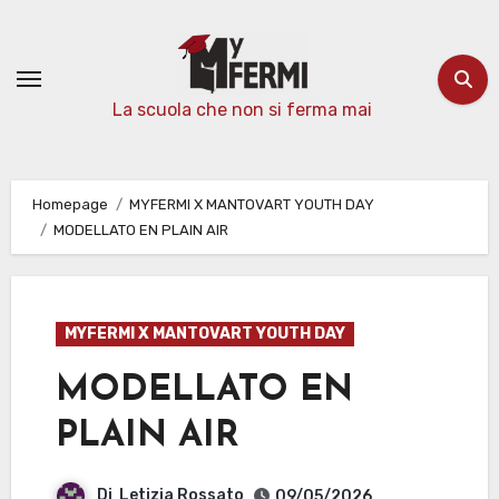
Passa
al
contenuto
La scuola che non si ferma mai
Homepage
MYFERMI X MANTOVART YOUTH DAY
MODELLATO EN PLAIN AIR
MYFERMI X MANTOVART YOUTH DAY
MODELLATO EN
PLAIN AIR
Di
Letizia Rossato
09/05/2026