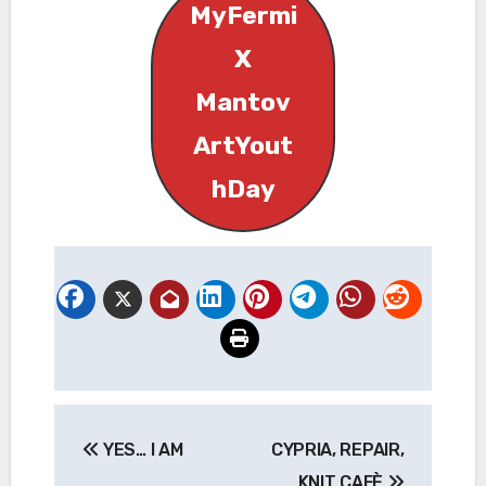
MyFermi
X
Mantov
ArtYout
hDay
Navigazione
YES… I AM
CYPRIA, REPAIR,
articoli
KNIT CAFÈ