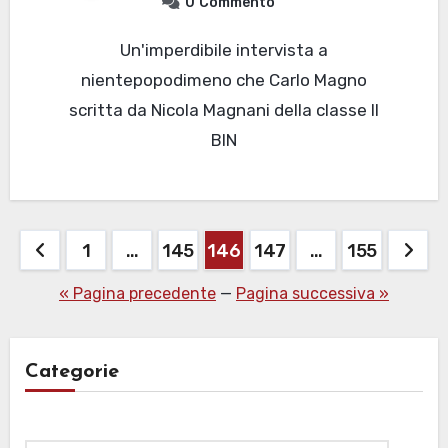
0
Commento
Un'imperdibile intervista a
nientepopodimeno che Carlo Magno
scritta da Nicola Magnani della classe II
BIN
Paginazione
1
…
145
146
147
…
155
degli
« Pagina precedente
—
Pagina successiva »
articoli
Categorie
Categorie