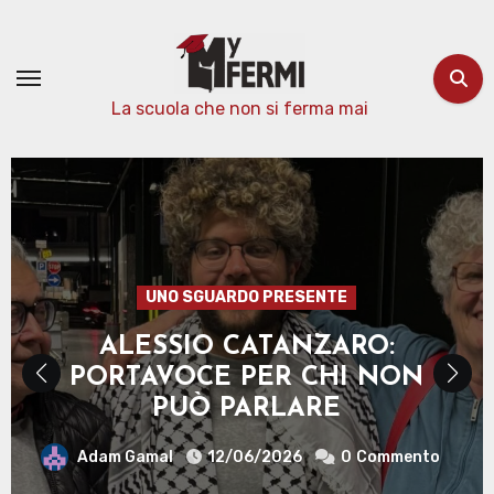
Passa
al
contenuto
La scuola che non si ferma mai
FERMI CHE FISICO!
SOTTO L’ORIZZONTE
Michele Sbizzera
12/06/2026
0
Commento