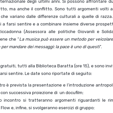
internazionale degli ultimi anni. Si possono affrontare 
etto, ma anche il conflitto. Sono tutti argomenti volti 
he variano dalle differenze culturali a quelle di razza
zi a farsi sentire e a combinare insieme diverse prospet
iccadonna (Assessora alle politiche Giovanili e Solida
iene che “
La musica può essere un metodo per veicolare
 per mandare dei messaggi: la pace è uno di questi
”.
ratuiti, tutti alla Biblioteca Baratta (ore 15), e sono invi
arsi sentire. Le date sono riportate di seguito:
ro è prevista la presentazione e l’introduzione antropo
, con successiva proiezione di un docufilm;
incontro si tratteranno argomenti riguardanti le rim
l Flow e, infine, si svolgeranno esercizi di gruppo;