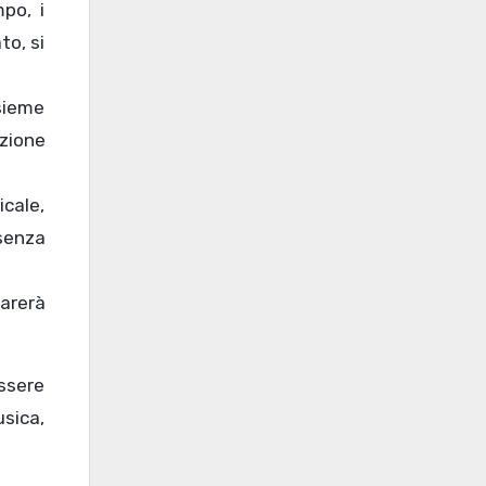
po, i
to, si
nsieme
azione
icale,
esenza
parerà
essere
sica,