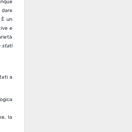
dunque
a dare
. È un
tive e
rietà
 stati
tati a
logica
e, la