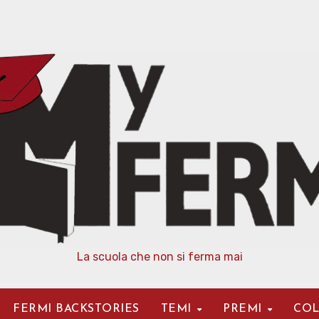
La scuola che non si ferma mai
FERMI BACKSTORIES
TEMI
PREMI
COL