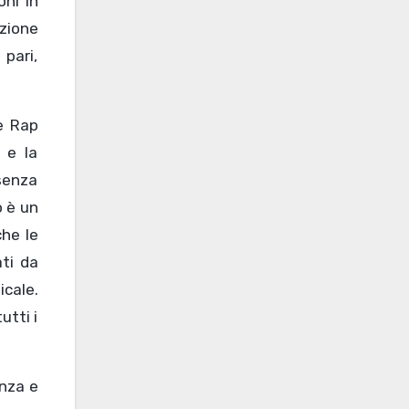
oni in
azione
 pari,
ne Rap
 e la
senza
o è un
che le
ati da
icale.
utti i
anza e