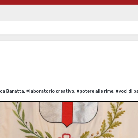
eca Baratta
,
#laboratorio creativo
,
#potere alle rime
,
#voci di p