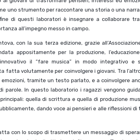
o ai giovani di trasformare pensieri, interessi ed emozi
ome uno strumento per raccontare una storia o una narr
ine di questi laboratori è insegnare a collaborare tra
ortanza all’impegno messo in campo.
ntova, con la sua terza edizione, grazie all’Associazio
ndata appositamente per la produzione, l’educazione
innovativo il “fare musica” in modo integrativo e 
lta fatta volutamente per coinvolgere i giovani. Tra l’altr
emozioni, tramite un testo parlato, e a coinvolgere an
i parole. In questo laboratorio i ragazzi vengono guid
rincipali: quella di scrittura e quella di produzione mus
bblicamente, dando voce ai pensieri e alle riflessioni di t
fatta con lo scopo di trasmettere un messaggio di sper