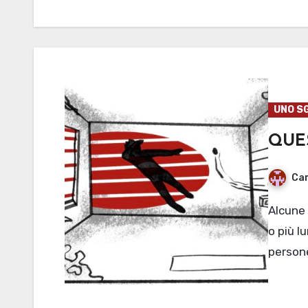
UNO S
QUE
Cam
Alcune non sono nemmeno più larghe delle loro spalle
o più l
persone