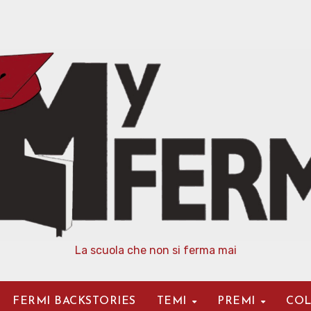
La scuola che non si ferma mai
FERMI BACKSTORIES
TEMI
PREMI
COL