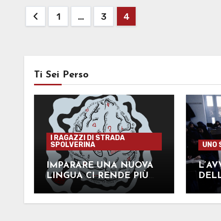
Paginazione
1
…
3
4
degli
articoli
Ti Sei Perso
I RAGAZZI DI STRADA
SPOLVERINA
UNO 
IMPARARE UNA NUOVA
L’A
LINGUA CI RENDE PIÙ
DELL
INTELLIGENTI?