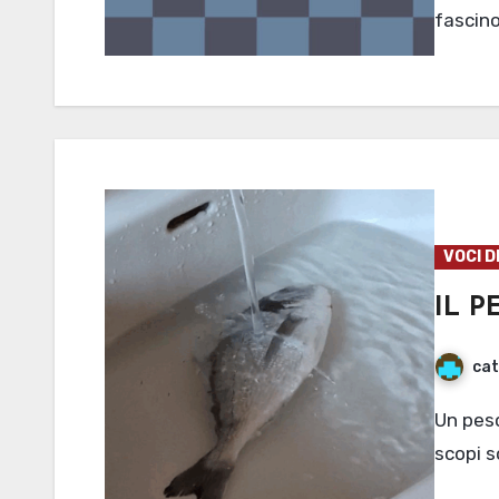
fascin
VOCI D
IL P
cat
Un pesce "fuor d'acqua" senza una ragione o per nobili
scopi s