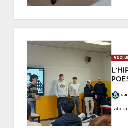
VOCI D
L’H
POE
con
Labora