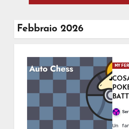
Febbraio 2026
MY FER
CO
POK
BAT
Ser
Un fan-game che unisce strategia, passione e il