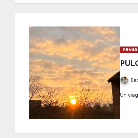
PAESAG
PUL
Gab
Un via