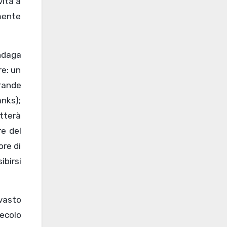
vita a
mente
ndaga
re: un
grande
nks);
itterà
re del
ore di
ibirsi
 vasto
secolo