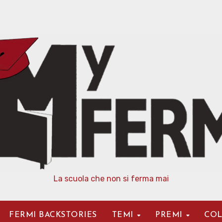
La scuola che non si ferma mai
FERMI BACKSTORIES
TEMI
PREMI
COL