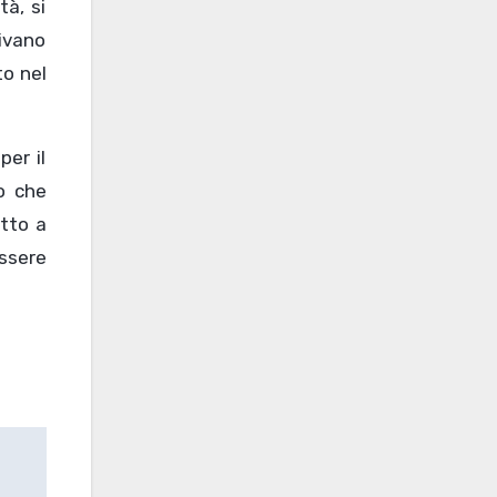
à, si
uivano
to nel
per il
o che
tto a
essere