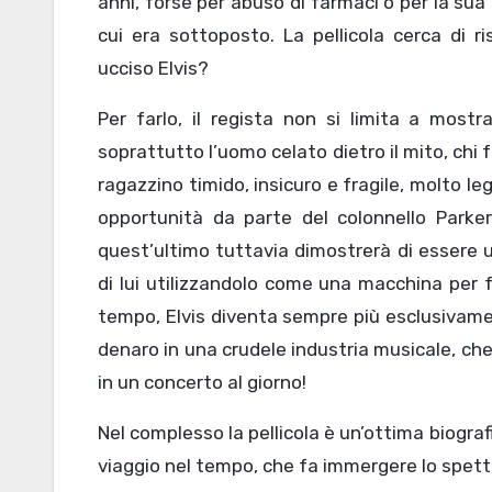
anni, forse per abuso di farmaci o per la sua
cui era sottoposto. La pellicola cerca di 
ucciso Elvis?
Per farlo, il regista non si limita a most
soprattutto l’uomo celato dietro il mito, chi
ragazzino timido, insicuro e fragile, molto le
opportunità da parte del colonnello Parke
quest’ultimo tuttavia dimostrerà di essere un
di lui utilizzandolo come una macchina per f
tempo, Elvis diventa sempre più esclusivamen
denaro in una crudele industria musicale, che 
in un concerto al giorno!
Nel complesso la pellicola è un’ottima biogr
viaggio nel tempo, che fa immergere lo spett