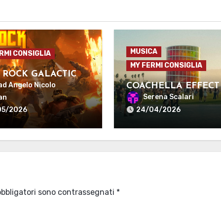
MUSICA
RMI CONSIGLIA
MY FERMI CONSIGLIA
 ROCK GALACTIC
ad Angelo Nicolo
COACHELLA EFFECT
Serena Scalari
an
05/2026
24/04/2026
obbligatori sono contrassegnati
*