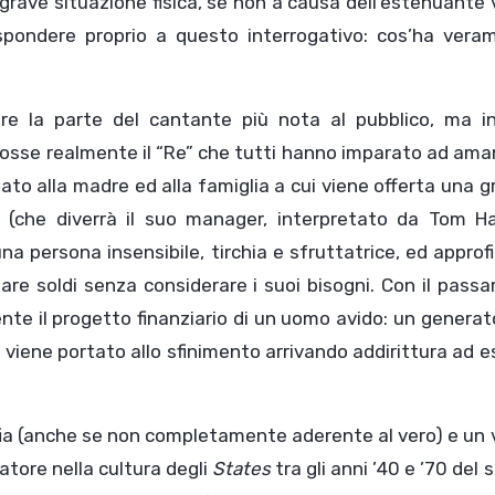
 grave situazione fisica, se non a causa dell’estenuante 
rispondere proprio a questo interrogativo: cos’ha vera
rare la parte del cantante più nota al pubblico, ma i
 fosse realmente il “Re” che tutti hanno imparato ad ama
gato alla madre ed alla famiglia a cui viene offerta una 
r (che diverrà il suo manager, interpretato da Tom Ha
a persona insensibile, tirchia e sfruttatrice, ed approf
are soldi senza considerare i suoi bisogni. Con il passa
te il progetto finanziario di un uomo avido: un generat
viene portato allo sfinimento arrivando addirittura ad es
afia (anche se non completamente aderente al vero) e un
atore nella cultura degli
States
tra gli anni ’40 e ’70 del 