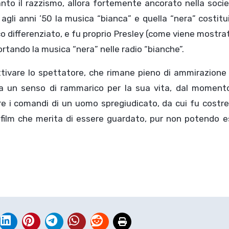
o il razzismo, allora fortemente ancorato nella societ
o agli anni ’50 la musica “bianca” e quella “nera” costit
o differenziato, e fu proprio Presley (come viene mostra
ortando la musica “nera” nelle radio “bianche”.
tivare lo spettatore, che rimane pieno di ammirazione 
 un senso di rammarico per la sua vita, dal moment
e i comandi di un uomo spregiudicato, da cui fu costre
un film che merita di essere guardato, pur non potendo 