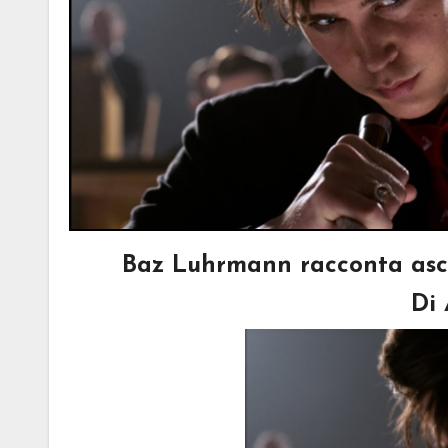
Baz Luhrmann racconta asces
Di 