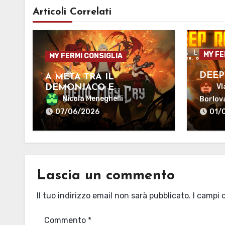
Articoli Correlati
MY FE
MY FERMI CONSIGLIA
DEEP
A METÀ TRA IL
Vl
DEMONIACO E
L’UMANO
Nicola Meneghelli
Borlov
07/06/2026
01/
Lascia un commento
Il tuo indirizzo email non sarà pubblicato.
I campi 
Commento
*