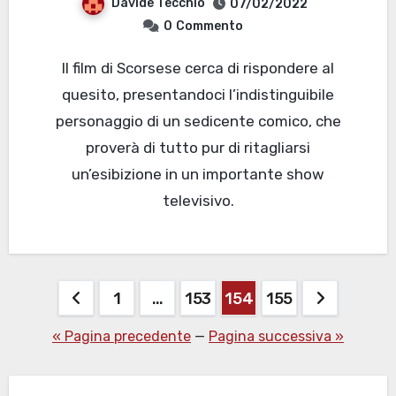
Davide Tecchio
07/02/2022
0
Commento
Il film di Scorsese cerca di rispondere al
quesito, presentandoci l’indistinguibile
personaggio di un sedicente comico, che
proverà di tutto pur di ritagliarsi
un’esibizione in un importante show
televisivo.
Paginazione
1
…
153
154
155
degli
« Pagina precedente
—
Pagina successiva »
articoli