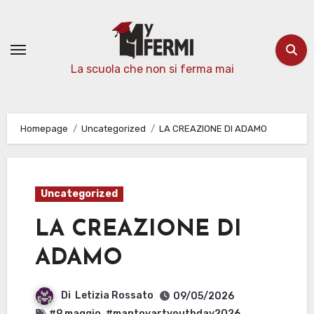
Passa
al
contenuto
La scuola che non si ferma mai
Homepage
Uncategorized
LA CREAZIONE DI ADAMO
Uncategorized
LA CREAZIONE DI
ADAMO
Di
Letizia Rossato
09/05/2026
#9 maggio
,
#mantovartyouthday2026
,