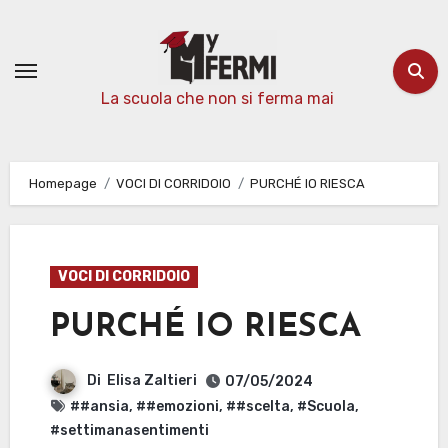
Passa
al
contenuto
La scuola che non si ferma mai
Homepage
VOCI DI CORRIDOIO
PURCHÉ IO RIESCA
VOCI DI CORRIDOIO
PURCHÉ IO RIESCA
Di
Elisa Zaltieri
07/05/2024
##ansia
,
##emozioni
,
##scelta
,
#Scuola
,
#settimanasentimenti