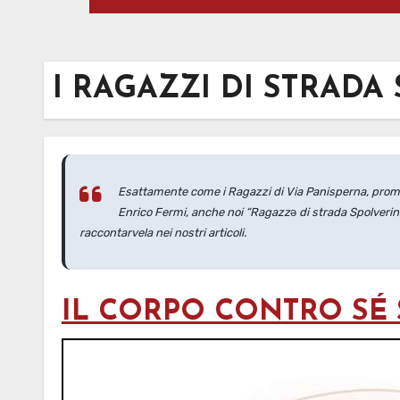
I RAGAZZI DI STRADA
Esattamente come i Ragazzi di Via Panisperna, promett
Enrico Fermi, anche noi “Ragazz
ə
di strada Spolverin
raccontarvela nei nostri articoli.
IL CORPO CONTRO SÉ