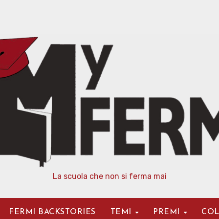
La scuola che non si ferma mai
FERMI BACKSTORIES
TEMI
PREMI
COL